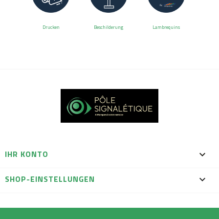
Drucken
Beschilderung
Lambrequins
IHR KONTO

SHOP-EINSTELLUNGEN
keyboard_arrow_down