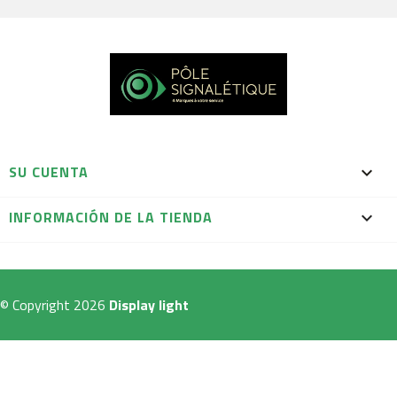
SU CUENTA

INFORMACIÓN DE LA TIENDA
keyboard_arrow_down
© Copyright 2026
Display light